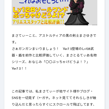
まさてぃーこと、アストルティアの黒の剣士まさゆきで
す。
さぁガンガンまいりましょう！ Ver7.2登場のLv128武
器・盾を前作と比較評価していく、まさとるてぃあ名物
シリーズ、おなじみ「
〇〇ぶっちゃけどうよ！？
」
Ver7.2！！
この記事では、私まさてぃーが他サイト様やブログ・
SNSを一切見ず（←ガチ。ネット見ててそれらしきが映
り込んだと思ったらすぐにスクロールで飛ばしてます、