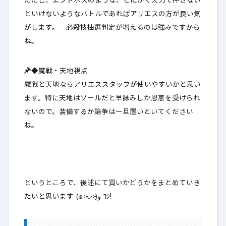
ただし、エンドボスのような、
とにかく火力で押さない
といけないようなバトルであればアリエスの方が良い気
がします
。 必殺技抽選判定が増えるのは強みですから
ね。
◆魔戦・天地視点
魔戦と天地ならアリエススタッフが使いやすいかと思い
ます。特に天地はソールだと早詠みしか恩恵を受けられ
ないので。装備するか論争は一旦置いといてください
ね。
というところで、後述にて買いかどうかをまとめていき
たいと思います (๑˃̵ᴗ˂̵)و ﾖｼ!