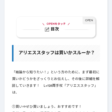
OPENをタッチ
目次
1.
アリエススタッフは買いかスルーか？
2.
両手杖比較
アリエススタッフは買いかスルーか？
3.
Lv128：ソールワンド
4.
Lv125：アリエススタッフ
「結論から知りたい！」という方のために、まず最初に
5.
職業別一覧表
買いかどうかをざっくりとお伝えし、その後に詳細を解
説していきます！ Lv128両手杖「アリエススタッフ」
6.
最後に～買いか？～
は、
①買い⇒ぜひ買いましょう、おすすめです！