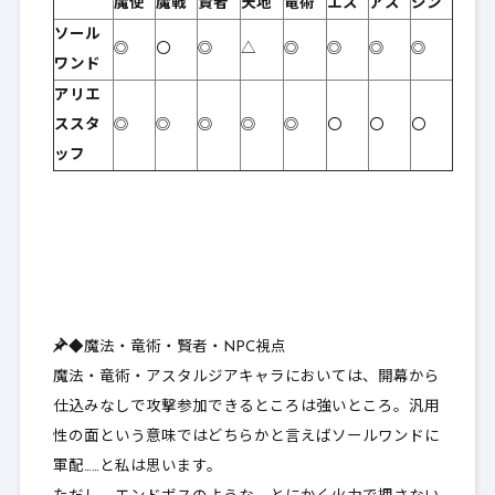
魔使
魔戦
賢者
天地
竜術
エス
アス
シン
ソール
◎
〇
◎
△
◎
◎
◎
◎
ワンド
アリエ
ススタ
◎
◎
◎
◎
◎
〇
〇
〇
ッフ
◆魔法・竜術・賢者・NPC視点
魔法・竜術・アスタルジアキャラにおいては、開幕から
仕込みなしで攻撃参加できるところは強いところ。汎用
性の面という意味ではどちらかと言えばソールワンドに
軍配……と私は思います。