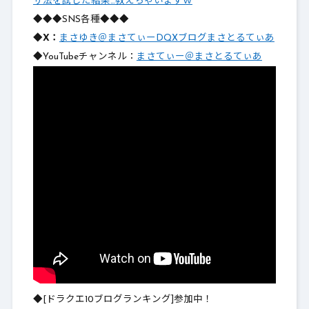
ザ法を試した結果…教えちゃいますｗ
◆◆◆SNS各種◆◆◆
◆X：
まさゆき＠まさてぃーDQXブログまさとるてぃあ
◆YouTubeチャンネル：
まさてぃー＠まさとるてぃあ
◆[ドラクエ10ブログランキング]参加中！