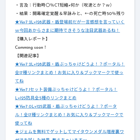
・言及：行動時〇％CT短縮+何か（呪速とか？ｗ）
・結果：開幕確定覚醒＆早詠みと、←の死亡時50％残り
★Ver7.2Lv128武器・盾登場前だが一言感想を言っていく
ｗ今回あからさまに期待できそうな注目武器あるね！
【購入レポート】
Comming soon！
【関連記事】
★Ver7.2Lv128武器・盾ぶっちゃけどうよ！？ポータル！
全17種リンクまとめ！お気に入り＆ブックマークで使っ
てね
★Ver7.1セット装備ぶっちゃけどうよ！？ポータル！
Lv125防具全5種のリンクまとめ
★Ver7.0Lv125武器・盾ぶっちゃけどうよ！？ポータ
ル！全17種リンクまとめ！お気に入り＆ブックマークで
使ってね
★ジェムを無料でゲットしてマイタウンメダル増産裏ワ