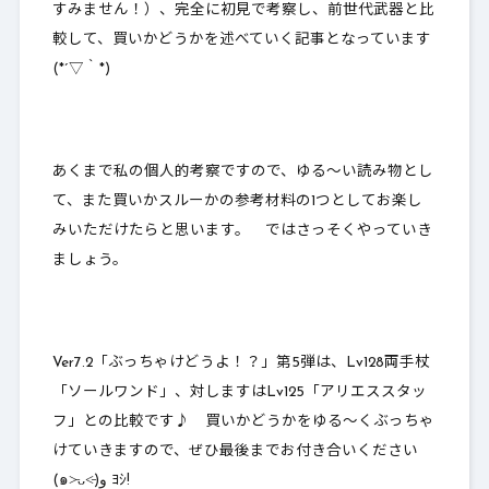
すみません！）、完全に初見で考察し、前世代武器と比
較して、
買いかどうかを述べていく
記事となっています
(*´▽｀*)
あくまで私の個人的考察ですので、ゆる～い読み物とし
て、また買いかスルーかの参考材料の1つとしてお楽し
みいただけたらと思います。 ではさっそくやっていき
ましょう。
Ver7.2「ぶっちゃけどうよ！？」第5弾は、Lv128両手杖
「ソールワンド」、対しますはLv125「アリエススタッ
フ」との比較です♪ 買いかどうかをゆる～くぶっちゃ
けていきますので、ぜひ最後までお付き合いください
(๑˃̵ᴗ˂̵)و ﾖｼ!