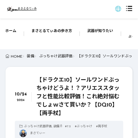
ホーム
まさとるてぃあの歩き方
武器が知りたい
ぶっち
装備
ぶっちゃけ武器評価
【ドラクエ10】ソールワンドぶっち
HOME
【ドラクエ10】ソールワンドぶっ
ちゃけどうよ！？アリエススタッ
10/24
フと性能比較評価！これ絶対悩む
2024
でしょｗさて買いか？【DQ10】
【両手杖】
ぶっちゃけ武器評価
,
装備
#
7.2
#
ぶっちゃけ
#
両手杖
まさてぃー