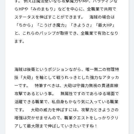
す。 例えば魔法使いなら攻撃魔力やMP、パラディンな
らHPや「みのまもり」などを中心に、
全職業で共用で
ステータスを伸ばすことができます
。 海賊の場合は
「ちから」「こうげき魔力」「きようさ」「最大HP」
と、これらのパッシブが取得でき、全職業で有効となり
ます。
海賊は後衛というポジションながら、唯一無二の物理特
技「大砲」を軸として戦うれっきとした強力なアタッカ
ーです。 特筆すべきは、大砲は守備力無視の貫通直線
攻撃であるという事。 無属性ですのであらゆる場面で
活躍できる職業で、私自身もかなり気に入っている職業
です。 大砲の威力を伸ばすには、攻撃力ときようさの
増強は欠かせませんので、職業クエストをしっかりクリ
アして最大限まで伸ばしていきたいですね！