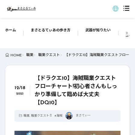
ホーム
まさとるてぃあの歩き方
武器が知りたい
ぶっち
職業
職業クエスト
【ドラクエ10】海賊職業クエストフローチ
HOME
【ドラクエ10】海賊職業クエスト
フローチャート!初心者さんもしっ
12/18
かり準備して臨めば大丈夫
2023
【DQ10】
まさてぃー
職業
,
職業クエスト
#
海賊