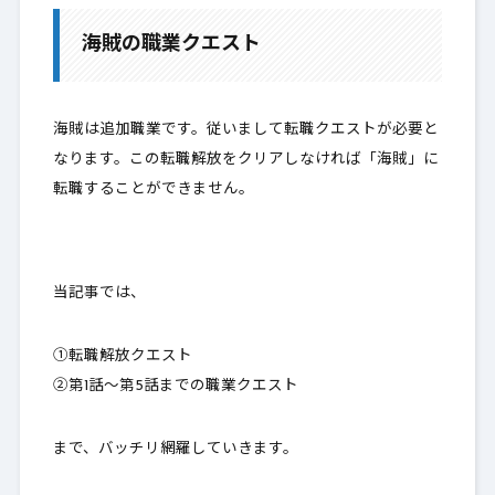
1-1.
クエスト準備
海賊の職業クエスト
1-2.
海賊転職クエスト
1-3.
第1話フロー
海賊は追加職業です。従いまして転職クエストが必要と
1-4.
第2話フロー
なります。この
転職解放をクリアしなければ「海賊」に
転職することができません
1-5.
第3話フロー
。
2.
第4話フロー
当記事では、
2-1.
第5話フロー
①転職解放クエスト
3.
最後に
②第1話～第5話までの職業クエスト
まで、バッチリ網羅していきます。