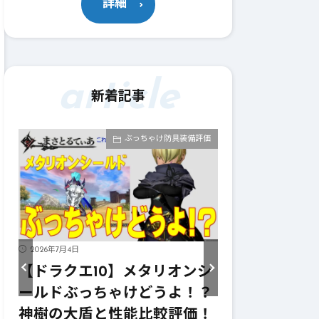
詳細
article
新着記事
評価
ぶっちゃけ防具装備評価
2026年7月4日
2026年7月4日
シ
【ドラクエ10】メタリオンガ
【ドラクエ1
？
ードぶっちゃけどうよ！？輝
イズぶっち
！
紋章の盾と性能比較評価！こ
イヴンサイ