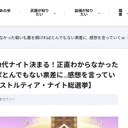
あの歩
武器が知り
装備が知り
職
たい
たい
業
らなかった戦いも蓋を開ければとんでもない票差に…感想を言っていくｗ【
12代ナイト決まる！正直わからなかった
ばとんでもない票差に…感想を言ってい
アストルティア・ナイト総選挙】
まさてぃー