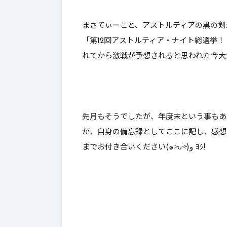
んとあの
まさてぃーこと、アストルティアの黒の剣
功率が…【
「
第12回アストルティア・ナイト総選挙
ン】
れてから激戦が予想されると思われた今大
先月もそうでしたが、年度末という事もあ
が、自身の備忘録としてここに記し、感想
までお付き合いください(๑˃̵ᴗ˂̵)و ﾖｼ!