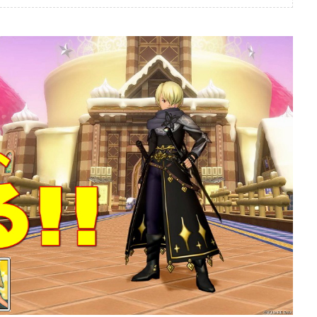
ぶっちゃけ武器評価
ぶっちゃけ防具装備
2026年7月4日
10】レーザーエッ
【ドラクエ10】メタリオン
ゃけどうよ！？クリ
ールドぶっちゃけどうよ！
イトと比較評価！な
神樹の大盾と性能比較評価