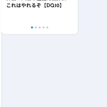
れはちょっと厳しい気が…
価！強いけ
【DQ10】
【DQ10】