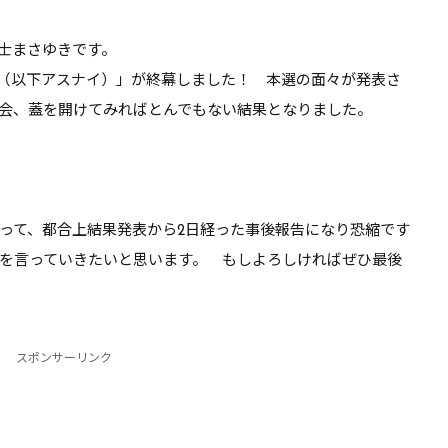
レボルスライサー成
これはやれるぞ【DQ10】
士まさゆきです。
DQ10】【ブーメラ
！（以下アスナイ）
」が終幕しました！ 本選の面々が発表さ
会、蓋を開けてみればとんでもない結果となりました。
って、都合上結果発表から2日経った事後報告になり恐縮です
を言っていきたいと思います。 もしよろしければぜひ最後
スポンサーリンク