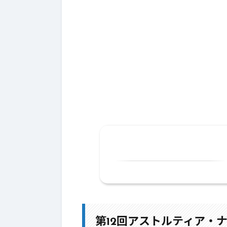
1.
第12回アストルティア・ナイト
2.
昨年第11回総選挙を振り返る
第12回アストルティア・ナ
3.
第12代目アストルティア・ナ