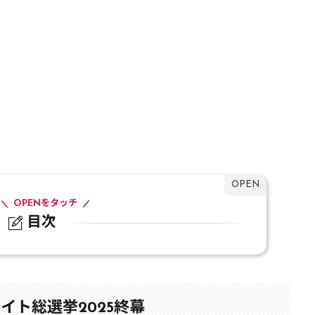
OPENをタッチ
目次
総選挙2025終幕
イト総選挙2025終幕
イト