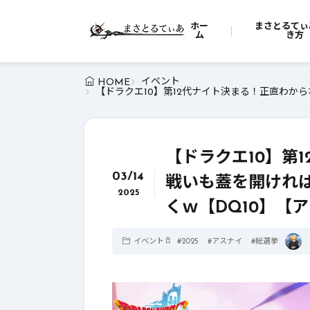
ホー
まさとるてぃ
ム
き方
イベント
HOME
【ドラクエ10】第12代ナイト決まる！正直わか
【ドラクエ10】第
03/14
戦いも蓋を開けれ
2025
くｗ【DQ10】【
イベント
#
2025
#
アスナイ
#
総選挙