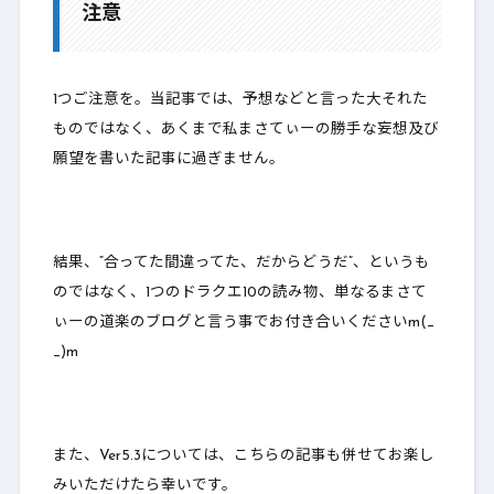
注意
3.
ひかりのローブセット
4.
開祖の道着セット
1つご注意を。当記事では、予想などと言った大それた
5.
ドラゴンベストセット
ものではなく、あくまで私まさてぃーの
勝手な妄想及び
願望を書いた記事に過ぎません
。
6.
かぜのマントセット
7.
最後に
結果、”合ってた間違ってた、だからどうだ”、というも
のではなく、1つのドラクエ10の読み物、単なるまさて
ぃーの道楽のブログと言う事でお付き合いくださいm(_
_)m
また、Ver5.3については、こちらの記事も併せてお楽し
みいただけたら幸いです。