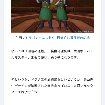
引用：
ドラゴンクエストX 目覚めし冒険者の広場
続いては「開祖の道着」。装備可能職は、武闘家、バト
ルマスター、まもの使い、踊り子になります。
何というか、ドラクエの武闘家らしいというか、鳥山先
生デザインが踏襲された拳法家っぽいなじみ深いルック
スですね(*´▽｀*)