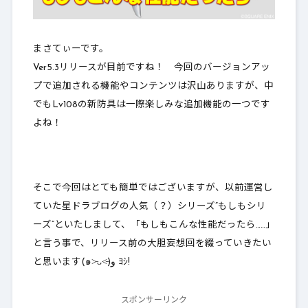
まさてぃーです。
Ver5.3リリースが目前ですね！ 今回のバージョンアッ
プで追加される機能やコンテンツは沢山ありますが、中
でもLv108の新防具は一際楽しみな追加機能の一つです
よね！
そこで今回はとても簡単ではございますが、以前運営し
ていた星ドラブログの人気（？）シリーズ”もしもシリ
ーズ”といたしまして、「もしもこんな性能だったら……」
と言う事で、リリース前の大胆妄想回を綴っていきたい
と思います(๑˃̵ᴗ˂̵)و ﾖｼ!
スポンサーリンク