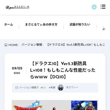
ホーム
まさとるてぃあの歩き方
武器が知りたい
ぶっち
バージョン情報
【ドラクエ10】Ver5.3新防具Lv108！もしも
HOME
【ドラクエ10】Ver5.3新防具
09/05
Lv108！もしもこんな性能だった
2020
らｗｗｗ【DQ10】
まさてぃー
バージョン情報
#
5.3
#
考察