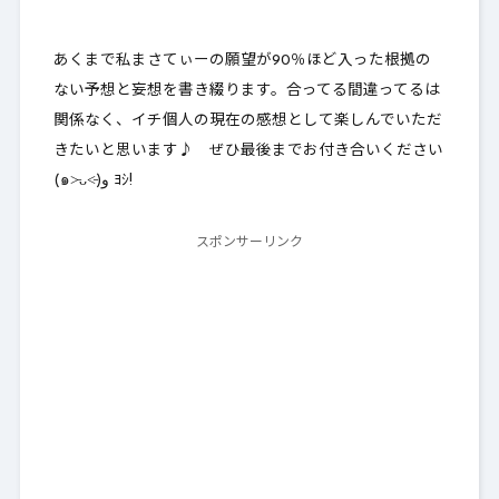
あくまで私まさてぃーの願望が90％ほど入った
根拠の
ない予想と妄想を書き綴ります
。合ってる間違ってるは
関係なく、イチ個人の現在の感想として楽しんでいただ
きたいと思います♪ ぜひ最後までお付き合いください
(๑˃̵ᴗ˂̵)و ﾖｼ!
スポンサーリンク