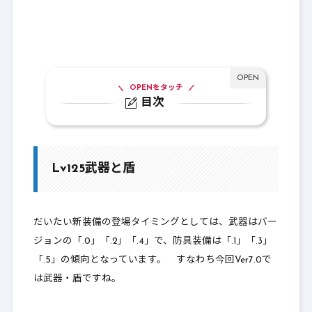
OPENをタッチ
目次
1.
Lv125武器と盾
1-1.
片手剣：コメットソード
Lv125武器と盾
1-2.
両手剣：紫電の轟剣
1-3.
短剣：ヴェーレダガー
だいたい新装備の登場タイミングとしては、武器はバー
1-4.
スティック：ひつじ雲スティック
ジョンの「.0」「.2」「.4」で、防具装備は「.1」「.3」
「.5」の傾向となっています。 すなわち今回Ver7.0で
1-5.
両手杖：アリエススタッフ
は武器・盾ですね。
1-6.
ヤリ：カプリコルランス