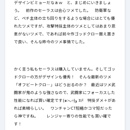
デザインビミョーだなぁｗ と、まじめにいきましょ
う。 前作のセーラスは会心ツメでした。 防衛軍な
ど、ペチ主体の立ち回りをするような場合にはとても優
れたツメですが、攻撃特技主体のツメとしてはあまり恩
恵がないツメで、であれば前々作ゴッドクロー据え置き
で良い、そんな昨今のツメ事情でした。
かく言う私もセーラスは購入していません。そしてゴッ
ドクローの方がデザインも優秀！ そんな最新のツメ
「オフビートクロ―」はどう出るのか？ 最近はツメ武
闘家が鬼のような強さなので、武闘家にフォーカスした
性能になれば買い確定です(๑˃̵ᴗ˂̵)و ﾖｼ! 特技ダメ＋があ
れば素晴らしい。 ワンチャンCT短縮かコマ短だった
ら神ですね。 レンジャー寄りの性能でも買い確で
す！