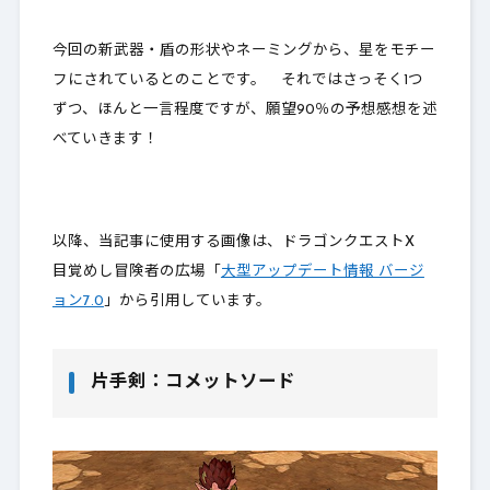
1-7.
オノ：残月の玉斧
1-8.
棍：ヘナトライロッド
今回の新武器・盾の形状やネーミングから、星をモチー
フにされているとのことです。 それではさっそく1つ
1-9.
ツメ：オフビートクロー
ずつ、ほんと一言程度ですが、願望90％の予想感想を述
1-10.
ムチ：モアクラッシュ
べていきます！
1-11.
扇：星詠みの秘扇
1-12.
ハンマー：タウルスハンマー
以降、当記事に使用する画像は、ドラゴンクエストX
1-13.
ブーメラン：フォーリンスター
目覚めし冒険者の広場「
大型アップデート情報 バージ
ョン7.0
」から引用しています。
1-14.
弓：パピルサグの弓
1-15.
鎌：ウィズダムサイス
片手剣：コメットソード
1-16.
盾：メテオシールド
1-17.
大盾：天球の大盾