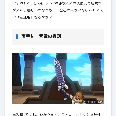
ですけれど、ぼちぼちLv100邪紋以来の状態異常成功率
が来たら嬉しいかなとも。 会心が来ないならバトマス
では左運用になるかな？
両手剣：紫電の轟剣
雷攻撃+ですね、わかります、えぇｗ もしくは雷属性