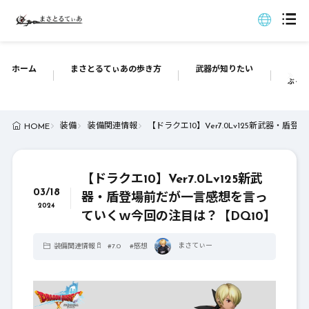
ホーム
まさとるてぃあの歩き方
武器が知りたい
ぶっち
装備
装備関連情報
【ドラクエ10】Ver7.0Lv125新武器・
HOME
【ドラクエ10】Ver7.0Lv125新武
03/18
器・盾登場前だが一言感想を言っ
2024
ていくｗ今回の注目は？【DQ10】
まさてぃー
装備関連情報
#
7.0
#
感想