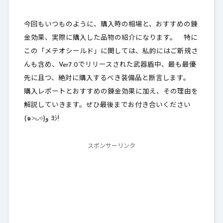
今回もいつものように、購入時の相場と、おすすめの錬
金効果、実際に購入した品物の紹介になります。 特に
この「メテオシールド」に関しては、私的にはご新規さ
んも含め、
Ver7.0でリリースされた武器盾中、最も最優
先に且つ、絶対に購入するべき装備品と断言します
。
購入レポートとおすすめの錬金効果に加え、その理由を
解説していきます。ぜひ最後までお付き合いください
(๑˃̵ᴗ˂̵)و ﾖｼ!
スポンサーリンク