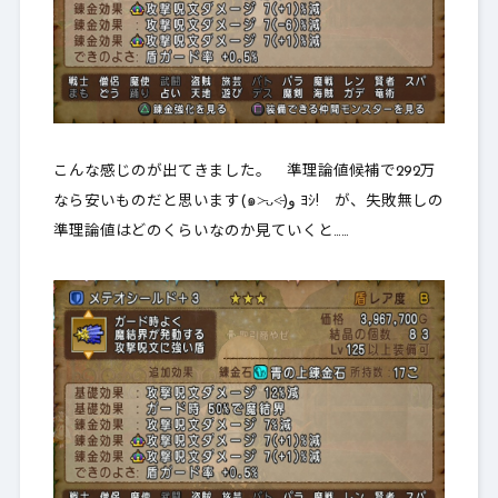
こんな感じのが出てきました。 準理論値候補で292万
なら安いものだと思います(๑˃̵ᴗ˂̵)و ﾖｼ! が、失敗無しの
準理論値はどのくらいなのか見ていくと……