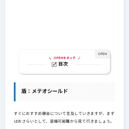
OPENをタッチ
目次
1.
盾：メテオシールド
2.
おすすめ錬金はとりあえず攻撃呪文ダメ
盾：メテオシールド
ージ減埋め尽くしを1枚！
3.
メテオシールド購入レポート
すぐにおすすめ錬金について言及していきますが、まず
3-1.
バザー相場
はおさらいとして、装備可能職から見て行きましょう。