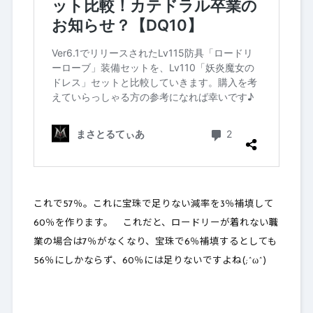
これで57％。これに宝珠で足りない減率を3％補填して
60％を作ります。 これだと、ロードリーが着れない職
業の場合は7％がなくなり、宝珠で6％補填するとしても
56％にしかならず、60％には足りないですよね(;^ω^)