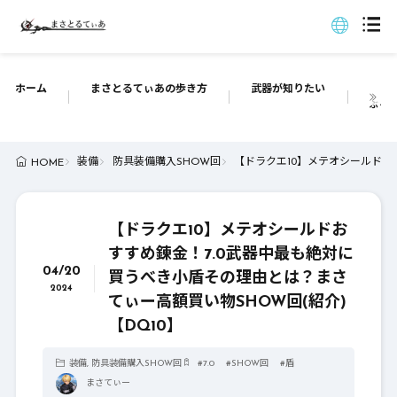
ホーム
まさとるてぃあの歩き方
武器が知りたい
ぶっち
装備
防具装備購入SHOW回
【ドラクエ10】メテオシールドお
HOME
【ドラクエ10】メテオシールドお
すすめ錬金！7.0武器中最も絶対に
04/20
買うべき小盾その理由とは？まさ
2024
てぃー高額買い物SHOW回(紹介)
【DQ10】
装備
,
防具装備購入SHOW回
#
7.0
#
SHOW回
#
盾
まさてぃー