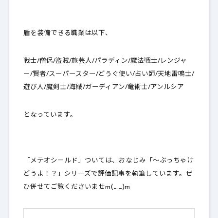
4.
メテオシールドを絶対に購入すべき理由
とは？
盾を装備できる職業は以下、
5.
最後に
戦士/僧侶/盗賊/旅芸人/パラディン/魔法戦士/レンジャ
ー/賢者/スーパースター/どうぐ使い/占い師/天地雷鳴士/
遊び人/魔剣士/海賊/ガーディアン/竜術士/アンルシア
となっています。
「メテオシールド」ついては、おなじみ「～ぶっちゃけ
どうよ！？」シリーズで評価記事を執筆しています。ぜ
ひ併せてご覧くださいませm(_ _)m