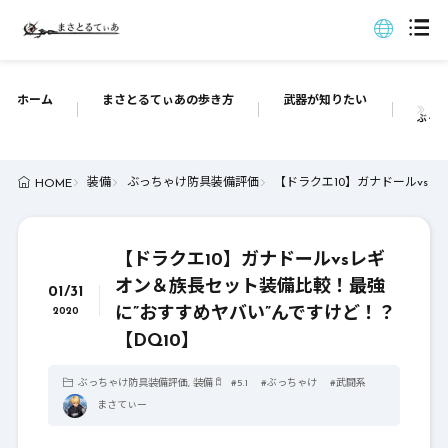
ホーム
まさとるてぃあの歩き方
武器が知りたい
ぶっち
装備
ぶっちゃけ防具装備評価
【ドラクエ10】ガナドールvs
HOME
【ドラクエ10】ガナドールvsレギ
オン＆族長セット装備比較！最強
01/31
に”おすすめヤバい”んですけど！？
2020
【DQ10】
ぶっちゃけ防具装備評価
,
装備
#
5.1
#
ぶっちゃけ
#
武闘系
まさてぃー