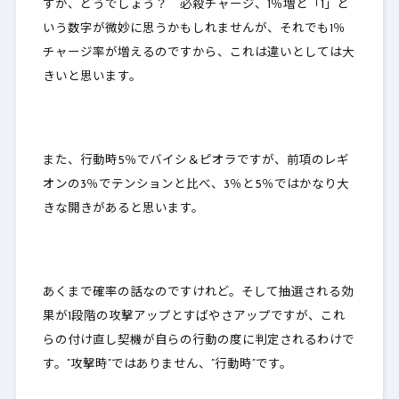
すが、どうでしょう？ 必殺チャージ、1％増と
「1」と
いう数字が微妙に思うかもしれません
が、それでも1％
チャージ率が増えるのですから、これは違いとしては大
きいと思います。
また、行動時5％でバイシ＆ピオラですが、前項のレギ
オンの3％でテンションと比べ、
3％と5％ではかなり大
きな開きがあると思います
。
あくまで確率の話なのですけれど。そして抽選される効
果が1段階の攻撃アップとすばやさアップですが、これ
らの付け直し契機が自らの
行動の度に判定
されるわけで
す。”攻撃時”ではありません、”行動時”です。