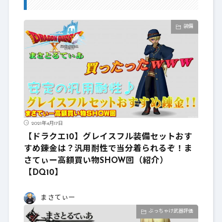
装備
2021年4月17日
【ドラクエ10】グレイスフル装備セットおす
すめ錬金は？汎用耐性で当分着られるぞ！ま
さてぃー高額買い物SHOW回（紹介）
【DQ10】
まさてぃー
ぶっちゃけ武器評価