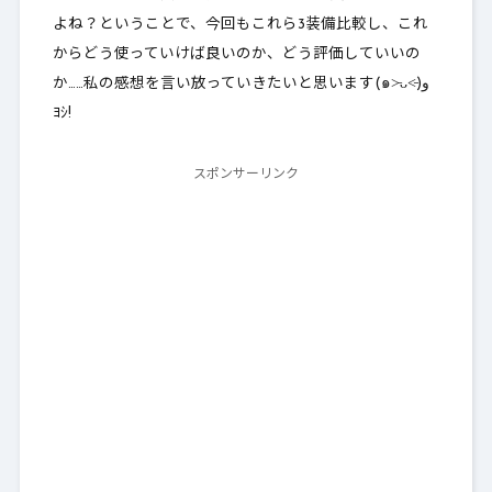
よね？ということで、今回もこれら3装備比較し、これ
からどう使っていけば良いのか、どう評価していいの
か……私の感想を言い放っていきたいと思います(๑˃̵ᴗ˂̵)و
ﾖｼ!
スポンサーリンク