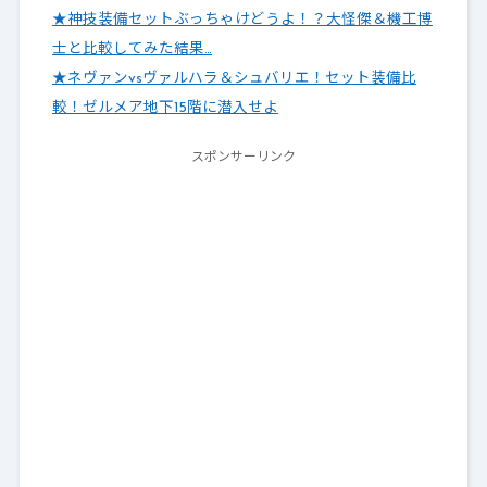
★神技装備セットぶっちゃけどうよ！？大怪傑＆機工博
士と比較してみた結果…
★ネヴァンvsヴァルハラ＆シュバリエ！セット装備比
較！ゼルメア地下15階に潜入せよ
スポンサーリンク