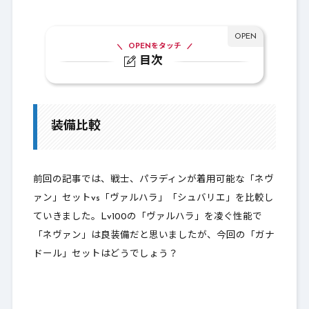
OPENをタッチ
目次
1.
装備比較
1-1.
Lv105ガナドール装備セット
装備比較
1-2.
Lv100レギオン装備セット
1-3.
Lv99族長装備セット
前回の記事では、戦士、パラディンが着用可能な「ネヴ
1-4.
対決結果
ァン」セットvs「ヴァルハラ」「シュバリエ」を比較し
ていきました。Lv100の「ヴァルハラ」を凌ぐ性能で
2.
最後に
「ネヴァン」は良装備だと思いましたが、今回の「ガナ
ドール」セットはどうでしょう？