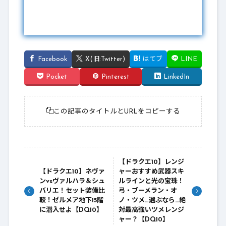
Facebook
X(旧:Twitter)
はてブ
LINE
Pocket
Pinterest
LinkedIn
この記事のタイトルとURLをコピーする
【ドラクエ10】レンジ
【ドラクエ10】ネヴァ
ャーおすすめ武器スキ
ンvsヴァルハラ＆シュ
ルラインと光の宝珠！
バリエ！セット装備比
弓・ブーメラン・オ
較！ゼルメア地下15階
ノ・ツメ…選ぶなら…絶
に潜入せよ【DQ10】
対最高強いツメレンジ
ャー？【DQ10】