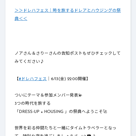
＞＞ドレハフェス｜時を旅するドレアとハウジングの祭
典＜＜
ノアさん＆さりーさんの告知ポストもぜひチェックして
みてください♪
【
#ドレハフェス
｜6/13(金) 22:00開催】
ついにテーマ＆参加メンバー発表💫
3つの時代を旅する
「DRESS-UP × HOUSING 」の祭典へようこそ🚀
世界を彩る仲間たちと一緒にタイムトラベラーとなっ