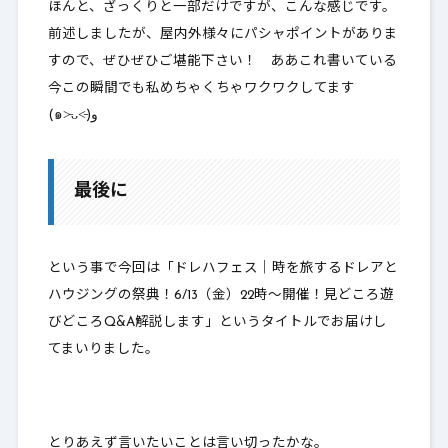
ほんと、ざっくりと一部だけですが、こんな感じです。
前述しましたが、屋内外様々にパシャポイントがありま
すので、ぜひぜひご堪能下さい！ ああこれ書いている
今この瞬間でも私めちゃくちゃワクワクしてます
(๑˃̵ᴗ˂̵)و
最後に
という事で今回は「ドレハフェス｜時を旅するドレアと
ハウジングの祭典！6/13（金）22時～開催！見どころ遊
びどころQ&A解説します」というタイトルでお届けし
てまいりました。
とりあえず言いたいことは言い切ったかな。