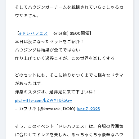
そしてハウジンガーチームを統括されていらっしゃるカ
ワサキさん。
【
#ドレハフェス
｜6/13(金) 22:00開催】
本日は没になったセットをご紹介！
ハウジングは結果が全てではない
作り上げていく過程こそが、この世界を楽しくする
どのセットにも、そこに辿りかつくまでに様々なドラマ
があったはず…
渾身のスタジオ、是非見に来て下さいね！
pic.twitter.com/bZWYFBkSGw
— カワサキ (@kawasaki_DQ10)
June 7, 2025
そう、このイベント「ドレハフェス」は、会場の雰囲気
に合わせてドレアを楽しみ、めっちゃくちゃ豪華なハウ