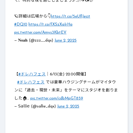
て、特別な夜を過ごしましょう🌌𓈒𓂂𓏸✈️📷🌙
🪐詳細は広場から👇
https://t.co/5eUflJecit
#DQ10
https://t.co/fXSzXaIrHa
pic.twitter.com/Amys3KbtEV
— 𝐍𝐨𝐚𝐡 (@zzz__dqx)
June 2, 2025
【
#ドレハフェス
｜6/13(金) 22:00開催】
⠀
#ドレハフェス
では豪華ハウジングチームがマイタウ
ンに「過去・現世・未来」をテーマにスタジオを創りま
した🏠…
pic.twitter.com/cdbMpGT859
— 𝖲𝖺𝗅𝗅𝗂𝖾 (@sallie_dqx)
June 2, 2025