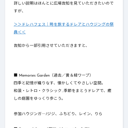
詳しい説明はほんとに広場告知を見ていただきたいので
すが、
＞＞ドレハフェス｜時を旅するドレアとハウジングの祭
典＜＜
告知から一部引用させていただきますと、
■ Memories Garden（過去／黄＆緑ワープ）
四季と記憶が織りなす、懐かしくてやさしい空間。
和装・レトロ・クラシック…季節をまとうドレアで、癒
しの庭園をゆっくり歩こう。
参加ハウジンガ―/ジジ、ふちどり、レイン、りら