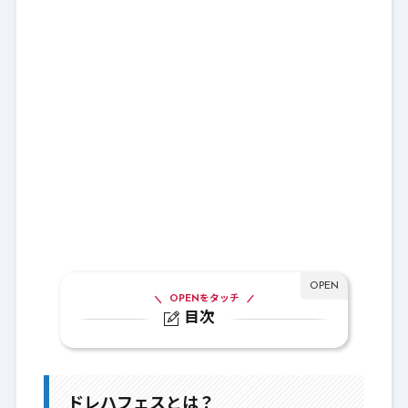
OPENをタッチ
目次
1.
ドレハフェスとは？
2.
ドレハフェスはどんなイベント？どう過
ドレハフェスとは？
ごせばいいの？