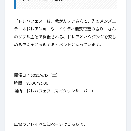
3.
どんなドレアで行けばいいの？
「ドレハフェス」は、我が友ノアさんと、先のメンズエ
4.
参考までにお写真を
テーネドレアショーや、イケディ無双常連のさりーさん
5.
最後に
のダブル主催で開催される、ドレアとハウジングを楽し
める空間をご提供するイベントとなっています。
開催日：2025/6/13（金）
時間：22:00~23:00
場所：ドレハフェス（マイタウンサーバー）
広場のプレイベ告知ページはこちらで、