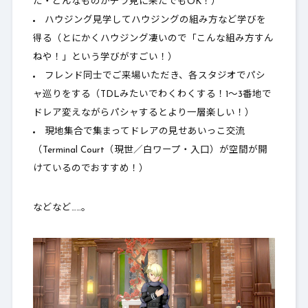
た・どんなものかチラ見に来たでもOK！）
ハウジング見学してハウジングの組み方など学びを
得る（とにかくハウジング凄いので「こんな組み方すん
ねや！」という学びがすごい！）
フレンド同士でご来場いただき、各スタジオでパシ
ャ巡りをする（TDLみたいでわくわくする！1～3番地で
ドレア変えながらパシャするとより一層楽しい！）
現地集合で集まってドレアの見せあいっこ交流
（Terminal Court（現世／白ワープ・入口）が空間が開
けているのでおすすめ！）
などなど……。