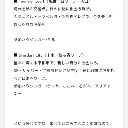
■ Terminal Court（現世／白ワープ・入口）
時代を結ぶ交差点。旅の仲間に出会う場所。
カジュアル・トラベル風・街歩きドレアで、今を楽しむ
おしゃれな時間を。
参加ハウジンガ―/りる
■ Stardust City（未来／紫＆青ワープ）
星々が導く未来都市で、新しい自分と出会おう。
SF・サイバー・宇宙風ドレアが主役！光と幻想に包まれ
る非日常へワープ。
参加ハウジンガ―/テレサ、ここね、るがみ、アリアド
ネー
という感じですね。まじでどこもすんごく素敵なので、