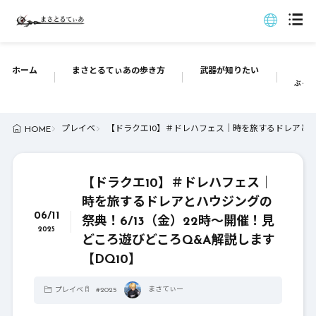
ホーム
まさとるてぃあの歩き方
武器が知りたい
ぶっち
プレイベ
【ドラクエ10】＃ドレハフェス｜時を旅するドレアとハウ
HOME
【ドラクエ10】＃ドレハフェス｜
時を旅するドレアとハウジングの
06/11
祭典！6/13（金）22時～開催！見
2025
どころ遊びどころQ&A解説します
【DQ10】
まさてぃー
プレイベ
#
2025