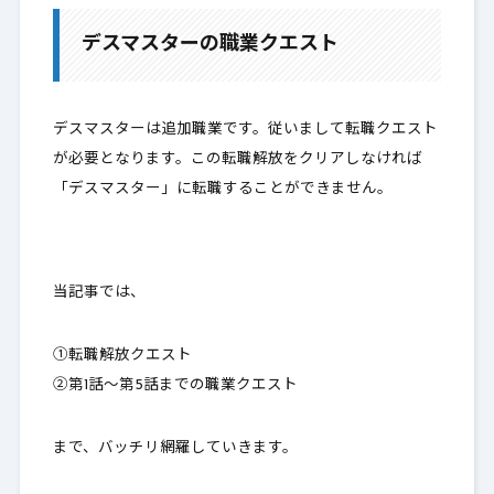
1-1.
クエスト準備
デスマスターの職業クエスト
1-2.
デスマスター転職解放クエスト
1-3.
第1話フロー
デスマスターは追加職業です。従いまして転職クエスト
1-4.
第2話フロー
が必要となります。この
転職解放をクリアしなければ
「デスマスター」に転職することができません
1-5.
第3話フロー
。
1-6.
第4話フロー
1-7.
第5話フロー
当記事では、
2.
最後に
①転職解放クエスト
②第1話～第5話までの職業クエスト
まで、バッチリ網羅していきます。