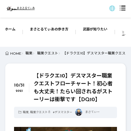
ホーム
まさとるてぃあの歩き方
武器が知りたい
ぶっち
職業
職業クエスト
【ドラクエ10】デスマスター職業クエスト
HOME
【ドラクエ10】デスマスター職業
クエストフローチャート！初心者
10/31
も大丈夫！たらい回されるがスト
2023
ーリーは衝撃です【DQ10】
まさてぃー
職業
,
職業クエスト
#
デスマスター