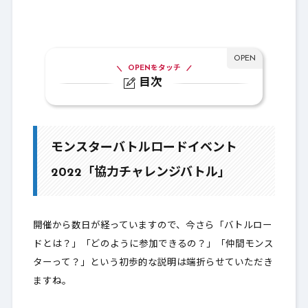
OPENをタッチ
目次
1.
モンスターバトルロードイベント
2022「協力チャレンジバトル」
モンスターバトルロードイベント
1-1.
報酬チェック！これだけは獲ろう
2022「協力チャレンジバトル」
1-2.
バトル解放スケジュール
2.
最後に
開催から数日が経っていますので、今さら「バトルロー
ドとは？」「どのように参加できるの？」「仲間モンス
ターって？」という初歩的な説明は端折らせていただき
ますね。